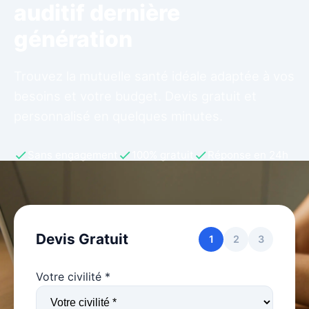
auditif dernière
génération
Trouvez la mutuelle santé idéale adaptée à vos
besoins et votre budget. Devis gratuit et
personnalisé en quelques minutes.
Sans engagement
100% gratuit
Réponse en 24h
Devis Gratuit
1
2
3
Votre civilité *