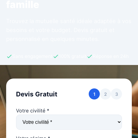
famille
Trouvez la mutuelle santé idéale adaptée à vos
besoins et votre budget. Devis gratuit et
personnalisé en quelques minutes.
Sans engagement
100% gratuit
Réponse en 24h
Devis Gratuit
1
2
3
Votre civilité *