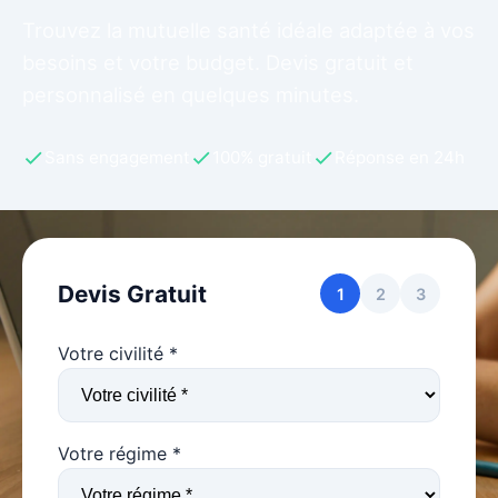
Trouvez la mutuelle santé idéale adaptée à vos
besoins et votre budget. Devis gratuit et
personnalisé en quelques minutes.
Sans engagement
100% gratuit
Réponse en 24h
Devis Gratuit
1
2
3
Votre civilité *
Votre régime *