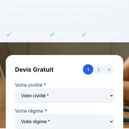
Trouvez la mutuelle santé idéale adaptée à vos
besoins et votre budget. Devis gratuit et
personnalisé en quelques minutes.
Sans engagement
100% gratuit
Réponse en 24h
Devis Gratuit
1
2
3
Votre civilité *
Votre régime *