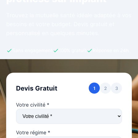
Trouvez la mutuelle santé idéale adaptée à vos
besoins et votre budget. Devis gratuit et
personnalisé en quelques minutes.
Sans engagement
100% gratuit
Réponse en 24h
Devis Gratuit
1
2
3
Votre civilité *
Votre régime *