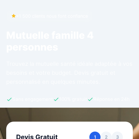
+1 500 clients nous font confiance
Mutuelle famille 4
personnes
Trouvez la mutuelle santé idéale adaptée à vos
besoins et votre budget. Devis gratuit et
personnalisé en quelques minutes.
Sans engagement
100% gratuit
Réponse en 24h
Devis Gratuit
1
2
3