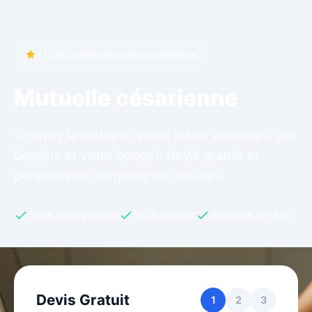
+1 500 clients nous font confiance
Mutuelle césarienne
Trouvez la mutuelle santé idéale adaptée à vos
besoins et votre budget. Devis gratuit et
personnalisé en quelques minutes.
Sans engagement
100% gratuit
Réponse en 24h
Devis Gratuit
1
2
3