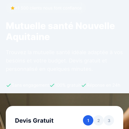
+1 500 clients nous font confiance
Mutuelle santé Nouvelle
Aquitaine
Trouvez la mutuelle santé idéale adaptée à vos
besoins et votre budget. Devis gratuit et
personnalisé en quelques minutes.
Sans engagement
100% gratuit
Réponse en 24h
Devis Gratuit
1
2
3