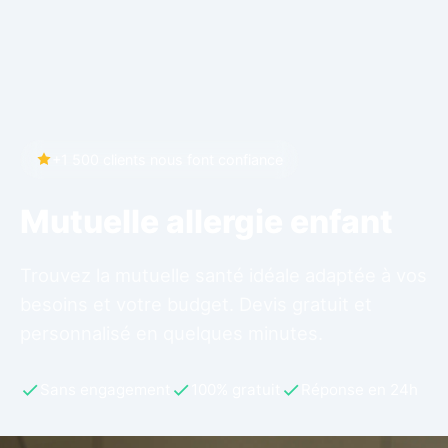
+1 500 clients nous font confiance
Mutuelle allergie enfant
Trouvez la mutuelle santé idéale adaptée à vos
besoins et votre budget. Devis gratuit et
personnalisé en quelques minutes.
Sans engagement
100% gratuit
Réponse en 24h