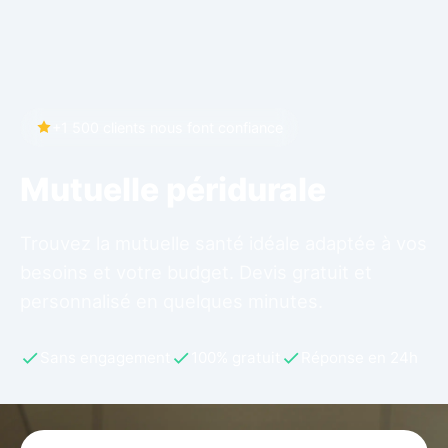
+1 500 clients nous font confiance
Mutuelle péridurale
Trouvez la mutuelle santé idéale adaptée à vos
besoins et votre budget. Devis gratuit et
personnalisé en quelques minutes.
Sans engagement
100% gratuit
Réponse en 24h