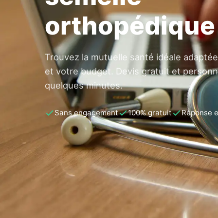
orthopédique
Trouvez la mutuelle santé idéale adaptée
et votre budget. Devis gratuit et personn
quelques minutes.
Sans engagement
100% gratuit
Réponse 