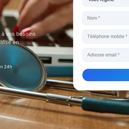
 à vos besoins
alisé en
en 24h