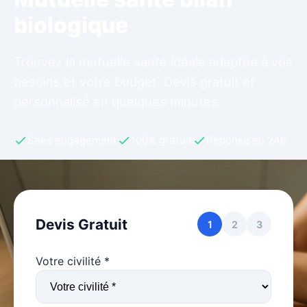
biologique
Trouvez la mutuelle santé idéale adaptée à vos
besoins et votre budget. Devis gratuit et
personnalisé en quelques minutes.
Sans engagement
100% gratuit
Réponse en 24h
Devis Gratuit
1
2
3
Votre civilité *