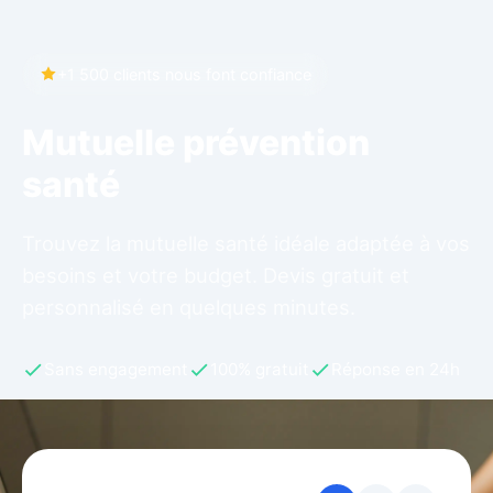
+1 500 clients nous font confiance
Mutuelle prévention
santé
Trouvez la mutuelle santé idéale adaptée à vos
besoins et votre budget. Devis gratuit et
personnalisé en quelques minutes.
Sans engagement
100% gratuit
Réponse en 24h