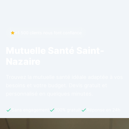
+1 500 clients nous font confiance
Mutuelle Santé Saint-
Nazaire
Trouvez la mutuelle santé idéale adaptée à vos
besoins et votre budget. Devis gratuit et
personnalisé en quelques minutes.
Sans engagement
100% gratuit
Réponse en 24h