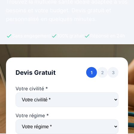
Trouvez la mutuelle santé idéale adaptée à vos
besoins et votre budget. Devis gratuit et
personnalisé en quelques minutes.
Sans engagement
100% gratuit
Réponse en 24h
Devis Gratuit
1
2
3
Votre civilité *
Votre régime *